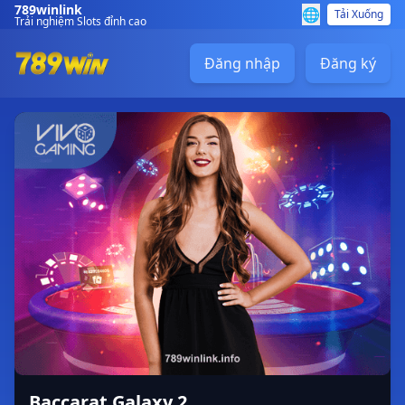
789winlink
🌐
Tải Xuống
Trải nghiệm Slots đỉnh cao
Đăng nhập
Đăng ký
Baccarat Galaxy 2