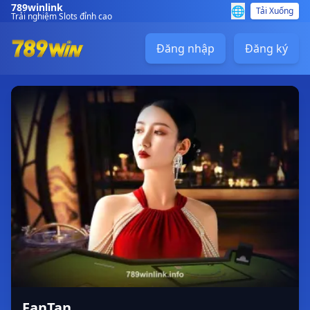
789winlink
🌐
Tải Xuống
Trải nghiệm Slots đỉnh cao
Đăng nhập
Đăng ký
FanTan