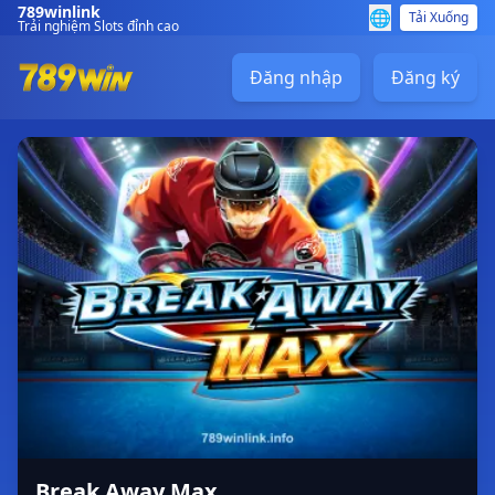
789winlink
🌐
Tải Xuống
Trải nghiệm Slots đỉnh cao
Đăng nhập
Đăng ký
Break Away Max