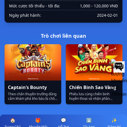
Mức cược tối thiểu - tối đa:
1,000 - 120,000 VNĐ
Ngày phát hành:
2024-02-01
Trò chơi liên quan
Captain’s Bounty
Chiến Binh Sao Vàng
Theo chân thuyền trưởng dũng
Phiêu lưu cùng chiến binh
cảm khám phá kho báu bị chôn
huyền thoại và nhận phần
vùi tại 789win.
thưởng giá trị tại 789win.
🏠
🎁
💬
⬇️
✨
Trang Chủ
Khuyến Mãi
Hỗ Trợ
Tải App
Đăng Ký