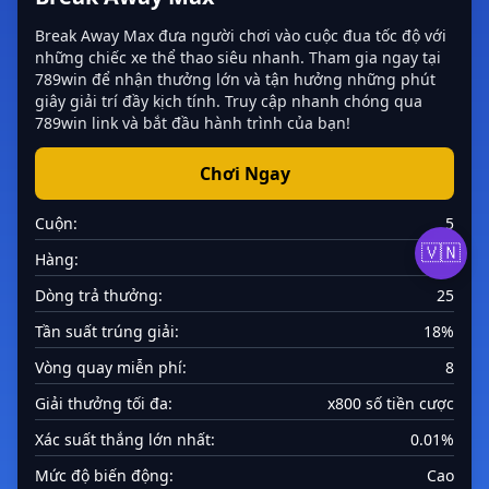
Break Away Max đưa người chơi vào cuộc đua tốc độ với
những chiếc xe thể thao siêu nhanh. Tham gia ngay tại
789win để nhận thưởng lớn và tận hưởng những phút
giây giải trí đầy kịch tính. Truy cập nhanh chóng qua
789win link và bắt đầu hành trình của bạn!
Chơi Ngay
Cuộn:
5
🇻🇳
Hàng:
3
Dòng trả thưởng:
25
Tần suất trúng giải:
18%
Vòng quay miễn phí:
8
Giải thưởng tối đa:
x800 số tiền cược
Xác suất thắng lớn nhất:
0.01%
Mức độ biến động:
Cao